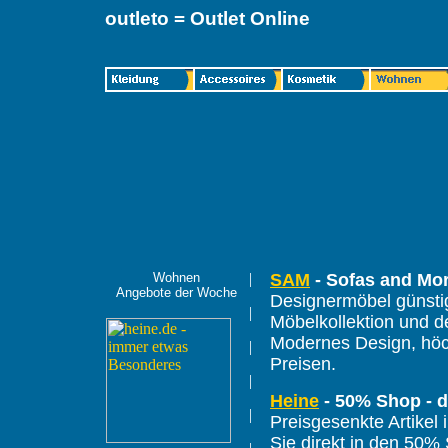
outleto = Outlet Online
Wohnen
|
SAM
- Sofas and More
Angebote der Woche
Designermöbel günstig
|
Möbelkollektion und de
Modernes Design, höch
|
Preisen.
|
Heine
- 50% Shop - 
|
Preisgesenkte Artike
Sie direkt in den 50% 