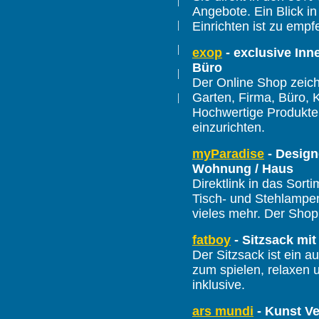
|
Angebote. Ein Blick i
|
Einrichten ist zu empf
|
exop
- exclusive Inn
Büro
|
Der Online Shop zeich
Garten, Firma, Büro, 
|
Hochwertige Produkte
einzurichten.
myParadise
- Design
Wohnung / Haus
Direktlink in das Sort
Tisch- und Stehlampen
vieles mehr. Der Shop
fatboy
- Sitzsack mit
Der Sitzsack ist ein a
zum spielen, relaxen u
inklusive.
ars mundi
- Kunst Ve