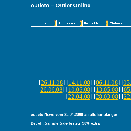
outleto = Outlet Online
[
26.11.08
] [
14.11.08
] [
06.11.08
] [
03
[
26.06.08
] [
10.06.08
] [
13.05.08
] [
05
[
22.04.08
] [
28.03.08
] [
22
outleto News vom 25.04.2008 an alle Empfänger
Betreff: Sample Sale bis zu 90% extra