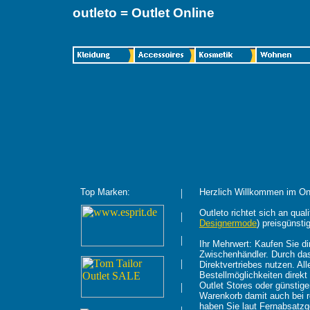
outleto = Outlet Online
Top Marken:
|
Herzlich Willkommen im Onl
Outleto richtet sich an qua
|
Designermode
) preisgünsti
|
Ihr Mehrwert: Kaufen Sie di
Zwischenhändler. Durch das 
|
Direktvertriebes nutzen. Al
Bestellmöglichkeiten direk
Outlet Stores oder günstige
|
Warenkorb damit auch bei r
haben Sie laut Fernabsatz