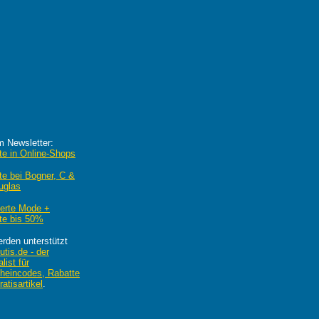
m Newsletter:
te in Online-Shops
te bei Bogner, C &
uglas
ierte Mode +
te bis 50%
erden unterstützt
utis.de - der
list für
heincodes, Rabatte
atisartikel
.