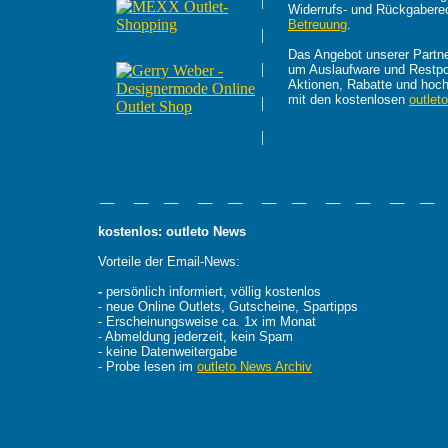
|
Widerrufs- und Rückgabere
Betreuung
.
|
Das Angebot unserer Partner
|
um Auslaufware und Restpos
Aktionen, Rabatte und hoc
mit den kostenlosen
outlet
|
|
__ __ __ __ __ __ __ __ __ __ __
kostenlos: outleto News
Vorteile der Email-News:
-
persönlich informiert, völlig kostenlos
- neue Online Outlets, Gutscheine, Spartipps
- Erscheinungsweise ca. 1x im Monat
- Abmeldung jederzeit, kein Spam
- keine Datenweitergabe
- Probe lesen im
outleto News Archiv