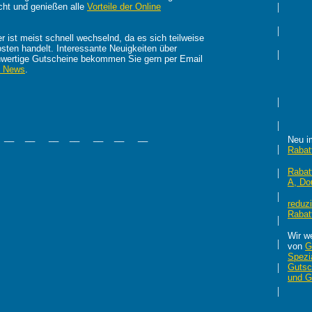
|
cht und genießen alle
Vorteile der Online
|
 ist meist schnell wechselnd, da es sich teilweise
ten handelt. Interessante Neuigkeiten über
|
hwertige Gutscheine bekommen Sie gern per Email
o News
.
|
|
 __ __ __ __ __ __ __
Neu i
|
Rabat
|
Rabat
A, Do
|
reduz
Rabat
|
Wir w
|
von
G
Spezia
|
Gutsc
und Gr
|