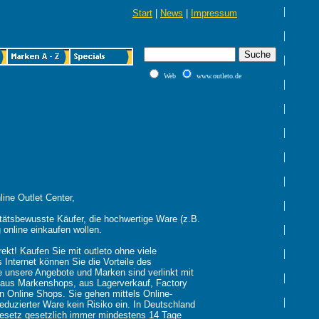
|
Start
|
News
|
Impressum
|
|
Web
www.outleto.de
|
|
|
|
|
ine Outlet Center,
|
litätsbewusste Käufer, die hochwertige Ware (z.B.
|
g online einkaufen wollen.
rekt! Kaufen Sie mit outleto ohne viele
|
Internet können Sie die Vorteile des
le unsere Angebote und Marken sind verlinkt mit
|
t aus Markenshops, aus Lagerverkauf, Factory
n Online Shops. Sie gehen mittels Online-
|
eduzierter Ware kein Risiko ein. In Deutschland
gesetz gesetzlich immer mindestens 14 Tage